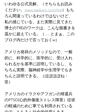
いわゆる公式見解。（そちらもお読み
ください。
www.saekani.com/tre
）もち
ろん間違っているわけではないけど、
私の感じている、また実際に見てきた
博士のTREのワークは、こんな能書きを
遥かに超えている。（…. とまぁ、この
ブログ内だけで言っておくw）
アメリカ発祥のメソッドなので、一般
的に、科学的に、医学的に、受け入れ
られるかを基準に説明しているし、も
ちろん実際、脳神経学や生理学でもき
ちんと説明できる。（ほぼほぼね・
笑）
アメリカのイラクやアフガンの帰還兵
のPTSD(心的外傷後ストレス障害）症状
の軽減のために軍でも利用されている
ので、もちろん社会的信用もある。