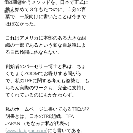
愛と関係性
TRE®というメソッドを、日本で正式に
教え始めて３年もたつのに、自分の言
瞑想
葉で、一般向けに書いたことは今まで
ほぼなかった。
これはアメリカに本部のある大きな組
織の一部であるという変な自意識によ
る自己検閲に他ならない。
創始者のバーセリー博士と私は、ちょ
くちょくZOOMでお喋りする間がら
で、私のTREに関する考えも姿勢も、も
ちろん実際のワークも、完全に支持し
てくれているのにもかかわらず。
私のホームページに書いてあるTREの説
明書きは、日本のTRE組織、TFA 
JAPAN （ちなみに私が代表w）
(
www.tfa-japan.com
)にも書いてある、