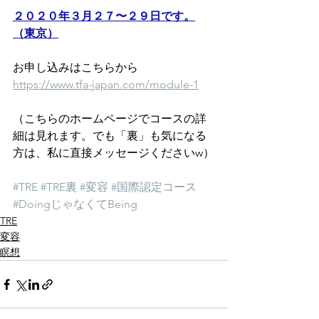
２０２０年３月２７〜２９日です。
（東京）
お申し込みはこちらから　
https://www.tfa-japan.com/module-1
（こちらのホームページでコースの詳
細は見れます。でも「裏」も気になる
方は、私に直接メッセージくださいw）
#TRE
#TRE裏
#変容
#国際認定コース
#DoingじゃなくてBeing
TRE
変容
瞑想